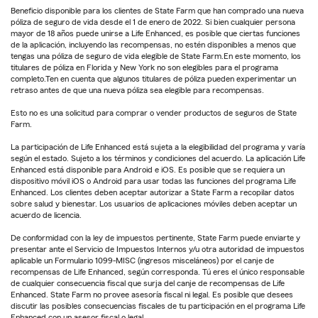
Beneficio disponible para los clientes de State Farm que han comprado una nueva
póliza de seguro de vida desde el 1 de enero de 2022. Si bien cualquier persona
mayor de 18 años puede unirse a Life Enhanced, es posible que ciertas funciones
de la aplicación, incluyendo las recompensas, no estén disponibles a menos que
tengas una póliza de seguro de vida elegible de State Farm.En este momento, los
titulares de póliza en Florida y New York no son elegibles para el programa
completo.Ten en cuenta que algunos titulares de póliza pueden experimentar un
retraso antes de que una nueva póliza sea elegible para recompensas.
Esto no es una solicitud para comprar o vender productos de seguros de State
Farm.
La participación de Life Enhanced está sujeta a la elegibilidad del programa y varía
según el estado. Sujeto a los términos y condiciones del acuerdo. La aplicación Life
Enhanced está disponible para Android e iOS. Es posible que se requiera un
dispositivo móvil iOS o Android para usar todas las funciones del programa Life
Enhanced. Los clientes deben aceptar autorizar a State Farm a recopilar datos
sobre salud y bienestar. Los usuarios de aplicaciones móviles deben aceptar un
acuerdo de licencia.
De conformidad con la ley de impuestos pertinente, State Farm puede enviarte y
presentar ante el Servicio de Impuestos Internos y/u otra autoridad de impuestos
aplicable un Formulario 1099-MISC (ingresos misceláneos) por el canje de
recompensas de Life Enhanced, según corresponda. Tú eres el único responsable
de cualquier consecuencia fiscal que surja del canje de recompensas de Life
Enhanced. State Farm no provee asesoría fiscal ni legal. Es posible que desees
discutir las posibles consecuencias fiscales de tu participación en el programa Life
Enhanced con un asesor fiscal o legal.