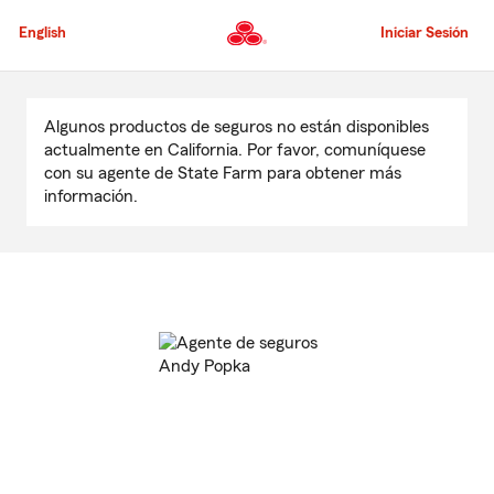
Pasar
al
English
Iniciar Sesión
contenido
principal
Comienzo
del
Algunos productos de seguros no están disponibles
contenido
actualmente en California. Por favor, comuníquese
principal
con su agente de State Farm para obtener más
información.