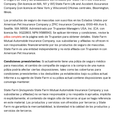
Company. (Sin licencia en MA, NY y WI) State Farm Life and Accident Assurance
Company (con licencia en New York y Wisconsin) Oficinas centrales, Bloomington,
Illinois.
Los productos de seguro de mascotas son suscritos en los Estados Unidos por
American Pet Insurance Company y ZPIC Insurance Company, 6100-4th Ave S,
Seattle, WA 98108. Administrado por Trupanion Managers USA, Inc. (CA: con
licencia No. 0G22803, NPN 9588590). Se aplican términos y condiciones, revise la
póliza completa
en la página web de Trupanion para obtener detalles. State Farm
Mutual Automobile Insurance Company, sus subsidiarias y afiliadas no ofrecen ni
son responsables financieramente por los productos de seguro de mascotas.
State Farm es una entidad independiente y no está afiliada con Trupanion ni con
American Pet Insurance.
Condiciones preexistentes:
Si actualmente tiene una póliza de seguro médico
para mascotas, el cambio de compañía de seguros o la compra de una nueva
póliza podría afectar ciertas disposiciones, tales como las coberturas para
condiciones preexistentes o los deducibles ya establecidos bajo su póliza actual.
Informe a su agente de State Farm si su póliza actual contiene disposiciones que le
convenga mantener.
State Farm (incluyendo State Farm Mutual Automobile Insurance Company y sus
subsidiarias y afiliadas) no se hace responsable y no respalda ni aprueba, implícita
ni explícitamente, el contenido de ningún sitio de terceros al que se haga referencia
en este material. Los productos y servicios son ofrecidos por terceros y State
Farm no garantiza la mercantabilidad, la idoneidad ni la calidad de los productos y
servicios de terceros.