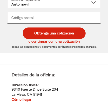
Seleccione un producto
Seleccione
un
nombre
de
producto
del
Código postal
Ingresa
Ingresa
_____
menú
un
un
desplegable
código
código
postal
postal
Obtenga una cotización
de
de
5
5
o continuar con una cotización
dígitos
dígitos
Todas las cotizaciones y documentos serán proporcionados en inglés.
Detalles de la oficina:
Dirección física:
9340 Fuerte Drive Suite 204
La Mesa
,
CA
91941
Cómo llegar