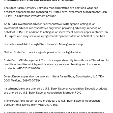
The State Farm Advisory Services model portfolios are part of a wrap fee
program sponsored and managed by State Farm Investment Management Corp.
(SFIMC) a registered investment advisor.
An SFIMC investment adviser representative (IAR) agent is acting as an
investment adviser representative only when providing advisory services on
behalf of SFIMC. In addition to acting as an investment adviser representative, an
IAR agent also may serve as a registered representative on behalf of SFVPMC.
Securities available through State Farm VP Management Corp.
Neither State Farm nor its agents provide tax or legal advice.
State Farm VP Management Corp. is a separate entity from those affiliated and/or
unaffiliated entities which provide advisory services, banking and insurance
products. AP2025/02/0260
Dirección del supervisor de valores: 1 State Farm Plaza, Bloomington, IL 61710-
0001 Teléfono: 309-766-7819
Installment loans are offered by U.S. Bank National Association. Deposit products
are offered by U.S. Bank National Association. Member FDIC.
The creditor and issuer of this credit card is U.S. Bank National Association,
pursuant to a license from Visa U.S.A. Inc.
El seguro de vida y las anualidades son emitidos por State Farm Life Insurance